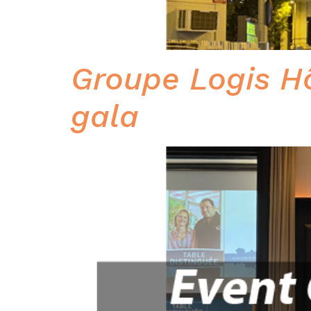
Groupe Logis Hô
gala