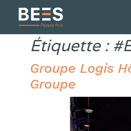
Étiquette :
#
Groupe Logis Hô
Groupe